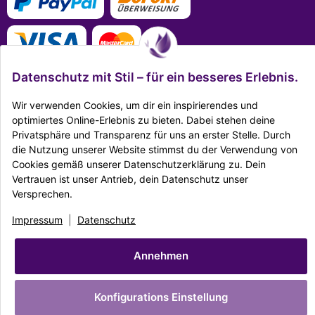
Datenschutz mit Stil – für ein besseres Erlebnis.
Wir verwenden Cookies, um dir ein inspirierendes und
optimiertes Online-Erlebnis zu bieten. Dabei stehen deine
Mehr Infos zu den Zahlungsarten
Privatsphäre und Transparenz für uns an erster Stelle. Durch
die Nutzung unserer Website stimmst du der Verwendung von
Ausgezeichnet Zertifiziert
Cookies gemäß unserer Datenschutzerklärung zu. Dein
Vertrauen ist unser Antrieb, dein Datenschutz unser
Twitter
Facebook
Reddit
EMail
Versprechen.
Impressum
|
Datenschutz
|
AGB
|
Widerrufsrecht
|
Sitemap
|
Karriere
|
Impressum
|
Datenschutz
Unternehmen
|
Batteriegesetz
© Copyright Dekostore.eu
Annehmen
* Alle Preise inkl. gesetzlicher USt., zzgl.
Versand
Made with ♥ with
easyTemplate360
Konfigurations Einstellung
Powered by
JTL-Shop