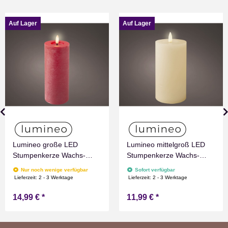
Auf Lager
Auf Lager
Lumineo große LED
Lumineo mittelgroß LED
Stumpenkerze Wachs-
Stumpenkerze Wachs-
Optik Rot mit Timer
Optik Weiß mit Timer
Nur noch wenige verfügbar
Sofort verfügbar
Flammen Effect für
Flammen Effect für
Lieferzeit:
2 - 3 Werktage
Lieferzeit:
2 - 3 Werktage
Drinnen Warmweiß 19 cm
Drinnen Warmweiß 15 cm
14,99 €
*
11,99 €
*
hoch
hoch