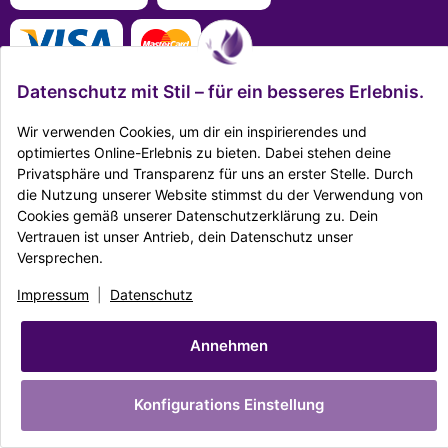
Datenschutz mit Stil – für ein besseres Erlebnis.
Wir verwenden Cookies, um dir ein inspirierendes und
optimiertes Online-Erlebnis zu bieten. Dabei stehen deine
Mehr Infos zu den Zahlungsarten
Privatsphäre und Transparenz für uns an erster Stelle. Durch
die Nutzung unserer Website stimmst du der Verwendung von
Ausgezeichnet Zertifiziert
Cookies gemäß unserer Datenschutzerklärung zu. Dein
Vertrauen ist unser Antrieb, dein Datenschutz unser
Versprechen.
Twitter
Facebook
Reddit
EMail
Impressum
|
Datenschutz
|
AGB
|
Widerrufsrecht
|
Sitemap
|
Karriere
|
Impressum
|
Datenschutz
Unternehmen
|
Batteriegesetz
© Copyright Dekostore.eu
Annehmen
* Alle Preise inkl. gesetzlicher USt., zzgl.
Versand
Made with ♥ with
easyTemplate360
Konfigurations Einstellung
Powered by
JTL-Shop