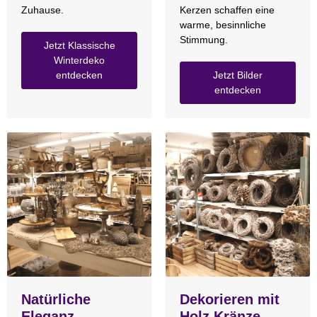
Zuhause.
Kerzen schaffen eine
warme, besinnliche
Stimmung.
Jetzt Klassische
Winterdeko
entdecken
Jetzt Bilder
entdecken
Natürliche
Dekorieren mit
Eleganz
Holz Kränze