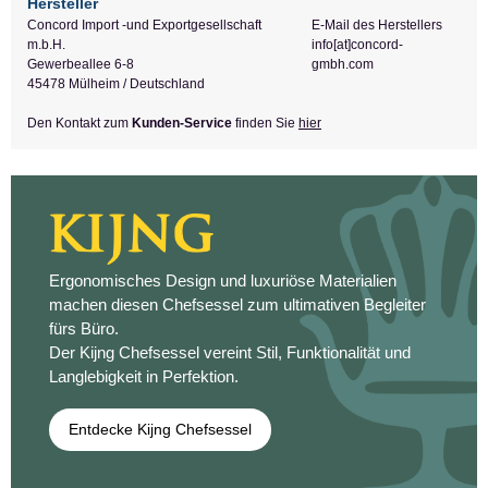
Hersteller
Concord Import -und Exportgesellschaft
E-Mail des Herstellers
m.b.H.
info[at]concord-
Gewerbeallee 6-8
gmbh.com
45478 Mülheim / Deutschland
Den Kontakt zum
Kunden-Service
finden Sie
hier
Ergonomisches Design und luxuriöse Materialien
machen diesen Chefsessel zum ultimativen Begleiter
fürs Büro.
Der Kijng Chefsessel vereint Stil, Funktionalität und
Langlebigkeit in Perfektion.
Entdecke Kijng Chefsessel