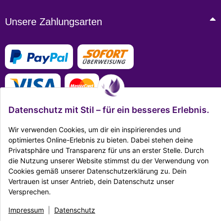
Unsere Zahlungsarten
Datenschutz mit Stil – für ein besseres Erlebnis.
Wir verwenden Cookies, um dir ein inspirierendes und
optimiertes Online-Erlebnis zu bieten. Dabei stehen deine
Mehr Infos zu den Zahlungsarten
Privatsphäre und Transparenz für uns an erster Stelle. Durch
die Nutzung unserer Website stimmst du der Verwendung von
Ausgezeichnet Zertifiziert
Cookies gemäß unserer Datenschutzerklärung zu. Dein
Vertrauen ist unser Antrieb, dein Datenschutz unser
Twitter
Facebook
Reddit
EMail
Versprechen.
Impressum
|
Datenschutz
|
AGB
|
Widerrufsrecht
|
Sitemap
|
Karriere
|
Impressum
|
Datenschutz
Unternehmen
|
Batteriegesetz