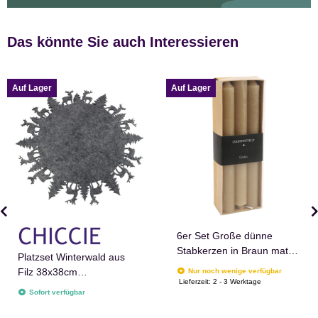
Das könnte Sie auch Interessieren
Auf Lager
Auf Lager
6er Set Große dünne
Stabkerzen in Braun matt
Platzset Winterwald aus
20 cm lang x 2 cm
Filz 38x38cm
Nur noch wenige verfügbar
durchmesser Countryfield
Lieferzeit:
2 - 3 Werktage
Platzdeckchen Tischdeko
Sofort verfügbar
Wachs Candle