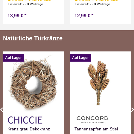
Flammen Effect für
Flammen Effect für
Lieferzeit:
2 - 3 Werktage
Lieferzeit:
2 - 3 Werktage
Drinnen Warmweiß 19 cm
Drinnen Warmweiß 11 cm
13,99 €
*
12,99 €
*
hoch
hoch
Natürliche Türkränze
Auf Lager
Auf Lager
Kranz grau Dekokranz
Tannenzapfen am Stiel