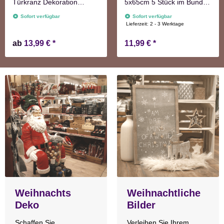
Türkranz Dekoration
5x65cm 5 Stück im Bund
Wanddekoration
natur Adventskranzdeko
Sofort verfügbar
Sofort verfügbar
Lieferzeit:
2 - 3 Werktage
ab
13,99 €
*
11,99 €
*
Weihnachts
Weihnachtliche
Deko
Bilder
Schaffen Sie
Verleihen Sie Ihrem