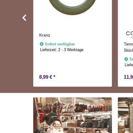
Kranz
Rosa Grün
Tann
Sofort verfügbar
Lieferzeit:
2 - 3 Werktage
ühling
Stüc
Adve
S
e
Liefe
8,99 €
*
11,