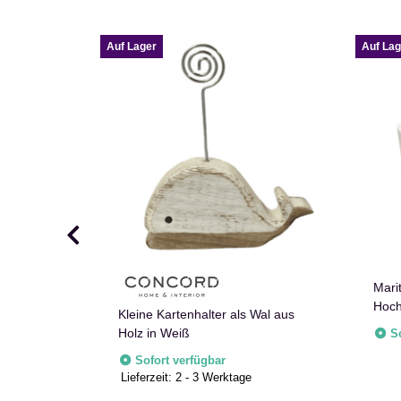
Auf Lager
Auf Lag
r
Mari
aritim
Hoch
Kleine Kartenhalter als Wal aus
Holz in Weiß
S
Sofort verfügbar
Lieferzeit:
2 - 3 Werktage