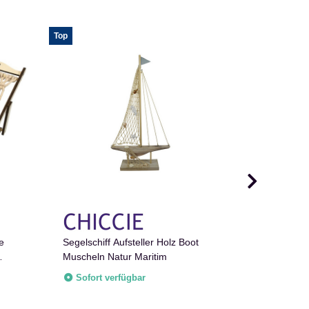
Top
Auf Lager
e
Segelschiff Aufsteller Holz Boot
Segelschiff
Muscheln Natur Maritim
Deko Schif
Sofort verfügbar
Sofort v