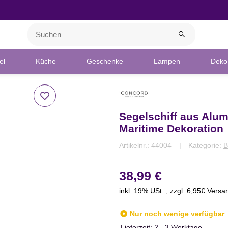
el
Küche
Geschenke
Lampen
Deko 
Segelschiff aus Alu
Maritime Dekoration
Artikelnr.:
44004
Kategorie:
B
38,99 €
inkl. 19% USt. , zzgl. 6,95€
Versa
Nur noch wenige verfügbar
Lieferzeit:
2 - 3 Werktage