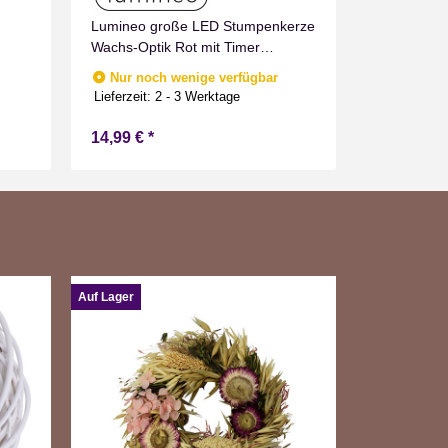
Lumineo große LED Stumpenkerze
Lumineo g
Wachs-Optik Rot mit Timer
Wachs-Opti
Flammen Effect für Drinnen
Flammen Ef
Nur noch wenige verfügbar
Nur noc
Warmweiß 19 cm hoch
Warmweiß 
Lieferzeit:
2 - 3 Werktage
Lieferzeit:
2
14,99 €
*
13,99 €
*
Auf Lager
Auf Lager