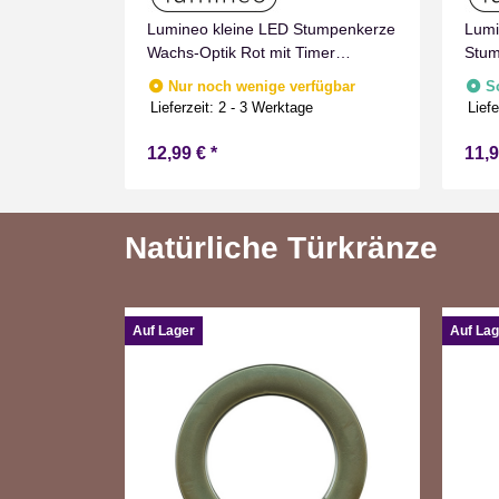
umpenkerze
Lumineo kleine LED Stumpenkerze
Lumi
imer
Wachs-Optik Rot mit Timer
Stum
nnen
Flammen Effect für Drinnen
mit 
fügbar
Nur noch wenige verfügbar
S
Warmweiß 11 cm hoch
Drin
e
Lieferzeit:
2 - 3 Werktage
Liefe
12,99 €
*
11,
Natürliche Türkränze
Auf Lager
Auf Lag