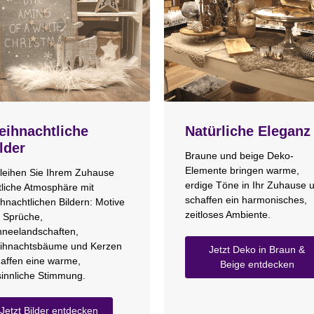
ihnachtliche
Natürliche Eleganz
lder
Braune und beige Deko-
Elemente bringen warme,
leihen Sie Ihrem Zuhause
erdige Töne in Ihr Zuhause 
tliche Atmosphäre mit
schaffen ein harmonisches,
hnachtlichen Bildern: Motive
zeitloses Ambiente.
 Sprüche,
neelandschaften,
ihnachtsbäume und Kerzen
Jetzt Deko in Braun &
affen eine warme,
Beige entdecken
innliche Stimmung.
Jetzt Bilder entdecken