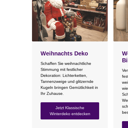
Weihnachts Deko
We
Bi
Schaffen Sie weihnachtliche
Stimmung mit festlicher
Ver
Dekoration: Lichterketten,
fes
Tannenzweige und glitzernde
wei
Kugeln bringen Gemütlichkeit in
wie
Ihr Zuhause.
Sch
We
sch
Jetzt Klassische
bes
Winterdeko entdecken