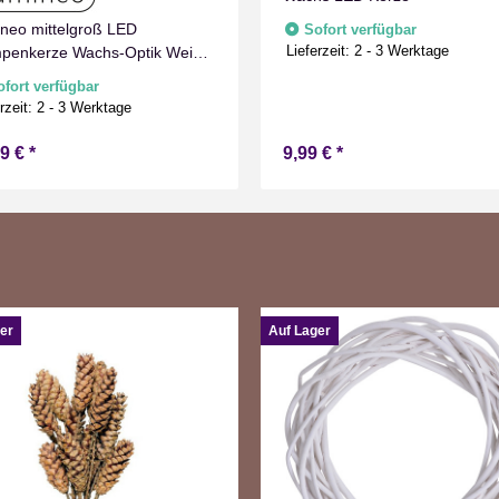
neo mittelgroß LED
Sofort verfügbar
Lieferzeit:
2 - 3 Werktage
penkerze Wachs-Optik Weiß
Timer Flammen Effect für
ofort verfügbar
nen Warmweiß 15 cm hoch
rzeit:
2 - 3 Werktage
99 €
*
9,99 €
*
er
Auf Lager