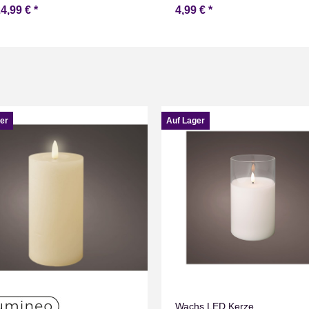
24,99 €
*
4,99 €
*
er
Auf Lager
Wachs LED Kerze