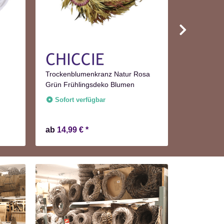
Trockenblumenkranz Natur Rosa
Kranz grau
Grün Frühlingsdeko Blumen
Dekoration
Sofort verfügbar
Sofort v
ab
14,99 €
*
ab
13,99 