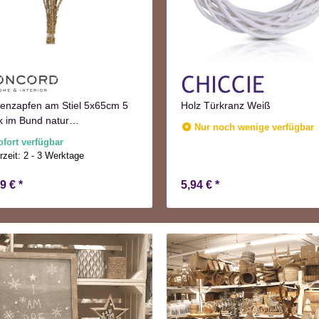
enzapfen am Stiel 5x65cm 5
Holz Türkranz Weiß
k im Bund natur
Nur noch wenige verfügbar
ntskranzdeko
ofort verfügbar
rzeit:
2 - 3 Werktage
99 €
*
5,94 €
*