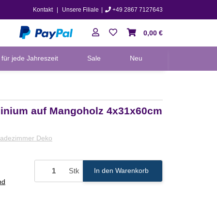
Kontakt
|
Unsere Filiale
|
+49 2867 7127643
0,00 €
für jede Jahreszeit
Sale
Neu
minium auf Mangoholz 4x31x60cm
adezimmer Deko
Stk
In den Warenkorb
nd