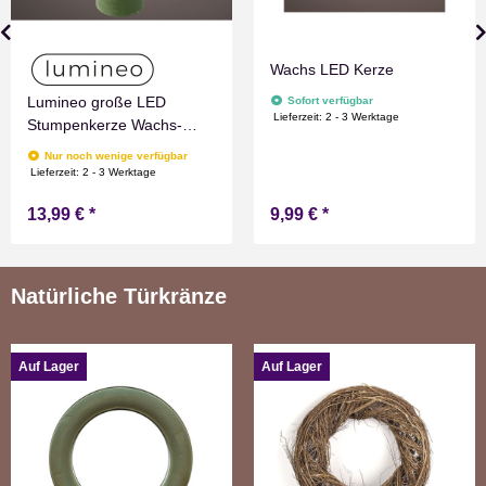
Wachs LED Kerze
Lumineo große LED
Sofort verfügbar
Lieferzeit:
2 - 3 Werktage
Stumpenkerze Wachs-
Optik Grün mit Timer
Nur noch wenige verfügbar
Flammen Effect für
Lieferzeit:
2 - 3 Werktage
Drinnen Warmweiß 19 cm
13,99 €
*
9,99 €
*
hoch
Natürliche Türkränze
Auf Lager
Auf Lager