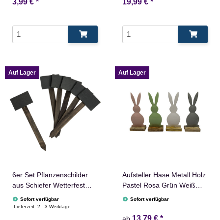
3,99 €
*
19,99 €
*
Auf Lager
Auf Lager
6er Set Pflanzenschilder
Aufsteller Hase Metall Holz
aus Schiefer Wetterfest
Pastel Rosa Grün Weiß
zum Beschriften Outdoor
Grau
Sofort verfügbar
Sofort verfügbar
24 lang 8 x 5 cm
Lieferzeit:
2 - 3 Werktage
13,79 €
*
ab