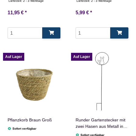
Polyester in Weiß
Lieferzeit:
2 - 3 Werktage
Lieferzeit:
2 - 3 Werktage
11,95 €
*
5,99 €
*
Auf Lager
Auf Lager
Pflanzkorb Braun Groß
Runder Gartenstecker mit
zwei Hasen aus Metall in
Sofort verfügbar
Schwarz
Sofort verfügbar