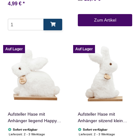
4,99 €
*
Zum Artikel
Auf Lager
Auf Lager
Aufsteller Hase mit
Aufsteller Hase mit
Anhänger liegend Happy
Anhänger sitzend klein
Easter aus Polyester in
Happy Easter aus
Sofort verfügbar
Sofort verfügbar
Weiß
Polyester in Weiß
Lieferzeit:
2 - 3 Werktage
Lieferzeit:
2 - 3 Werktage