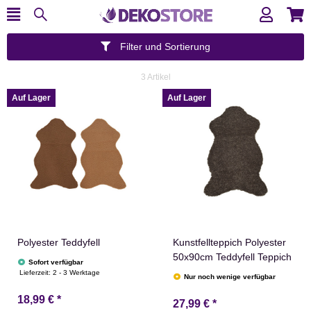
Filter und Sortierung
3 Artikel
Auf Lager
Auf Lager
Polyester Teddyfell
Kunstfellteppich Polyester
50x90cm Teddyfell Teppich
Sofort verfügbar
Lieferzeit:
2 - 3 Werktage
Nur noch wenige verfügbar
18,99 €
*
27,99 €
*