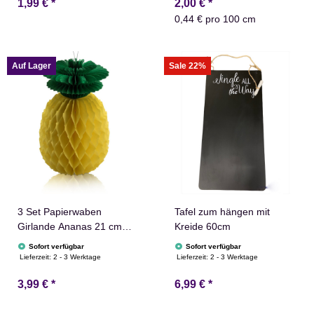
1,99 €
*
2,00 €
*
0,44 € pro 100 cm
Auf Lager
Sale 22%
3 Set Papierwaben
Tafel zum hängen mit
Girlande Ananas 21 cm
Kreide 60cm
Tropische Party Deko
Sofort verfügbar
Sofort verfügbar
Karibik
Lieferzeit:
2 - 3 Werktage
Lieferzeit:
2 - 3 Werktage
3,99 €
*
6,99 €
*