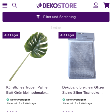
Filter und Sortierung
5 Artikel
Auf Lager
Auf Lager
Künstliches Tropen Palmen
Dekoband breit fein Glitzer
Blatt Grün klein schmaler
Steine Silber Tischdeko
stiel seiden
elegant 4,5x4cm
Sofort verfügbar
Sofort verfügbar
Philodendronblatt
Lieferzeit:
2 - 3 Werktage
Lieferzeit:
2 - 3 Werktage