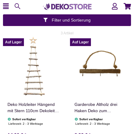
Filter und Sortierung
3 Artikel
Auf Lager
Auf Lager
Deko Holzleiter Hängend
Garderobe Altholz drei
mit Stern 110cm Dekoleiter
Haken Deko zum
Holz Leiter
Aufhängen Treibholz
Sofort verfügbar
Sofort verfügbar
Hängedeko 30cm
Lieferzeit:
2 - 3 Werktage
Lieferzeit:
2 - 3 Werktage