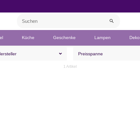
el
Küche
Geschenke
Lampen
Deko 
Hersteller
Preisspanne
1 Artikel