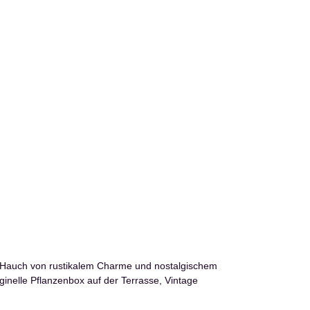
Warum Vin
Vintage Holzki
en Hauch von rustikalem Charme und nostalgischem
aus vergangenen
ginelle Pflanzenbox auf der Terrasse, Vintage
draußen verwe