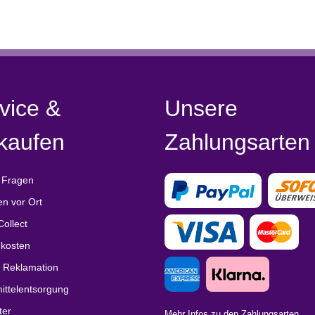
vice &
Unsere
kaufen
Zahlungsarten
 Fragen
en vor Ort
Collect
kosten
/ Reklamation
ittelentsorgung
ter
Mehr Infos zu den Zahlungsarten