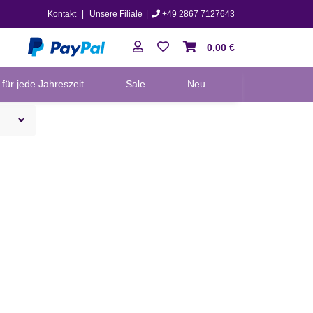
Kontakt
|
Unsere Filiale
|
+49 2867 7127643
0,00 €
für jede Jahreszeit
Sale
Neu