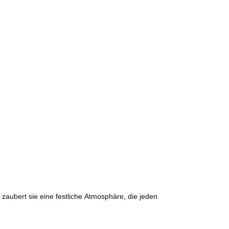
Welche Vor
Die Büschellich
 zaubert sie eine festliche Atmosphäre, die jeden
Sträuchern oder
viele Modelle w