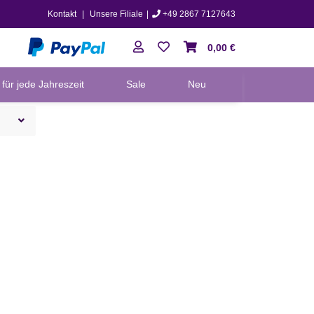
Kontakt
|
Unsere Filiale
|
+49 2867 7127643
0,00 €
für jede Jahreszeit
Sale
Neu