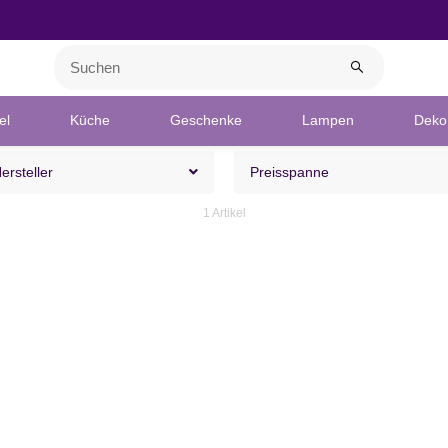
el
Küche
Geschenke
Lampen
Deko 
Hersteller
Preisspanne
1 Artikel