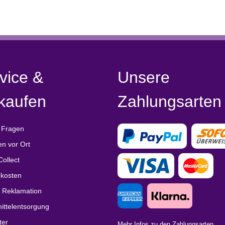
vice &
Unsere
kaufen
Zahlungsarten
 Fragen
en vor Ort
Collect
kosten
/ Reklamation
ittelentsorgung
ter
Mehr Infos zu den Zahlungsarten