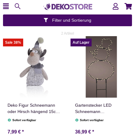
Filter und Sortierung
2 Artikel
Sale 38%
Auf Lager
Deko Figur Schneemann
Gartenstecker LED
oder Hirsch hängend 15cm
Schneemann
Schneemannfigur
Weihnachtsdekoration
Sofort verfügbar
Sofort verfügbar
Hirschfigur
Outdoor Winterdeko
7,99 €
*
36,99 €
*