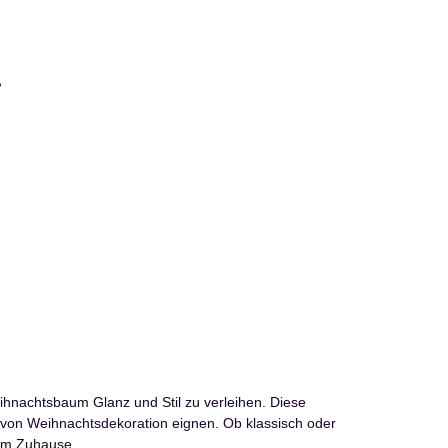
ß
Warum sin
Die Qualität un
ihnachtsbaum Glanz und Stil zu verleihen. Diese
die neuesten Tr
t von Weihnachtsdekoration eignen. Ob klassisch oder
Dekoration erle
rem Zuhause.