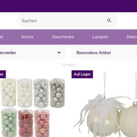
el
Küche
Geschenke
Lampen
Deko 
Hersteller
Besondere Artikel
15 Artikel
er
Auf Lager