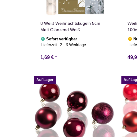
8 Weiß Weihnachtskugeln 5cm
Weih
Matt Glänzend Weiß
100e
Christbaumschmuck
Sofort verfügbar
N
Lieferzeit:
2 - 3 Werktage
Liefe
1,69 €
*
49,
Auf Lager
Auf Lag