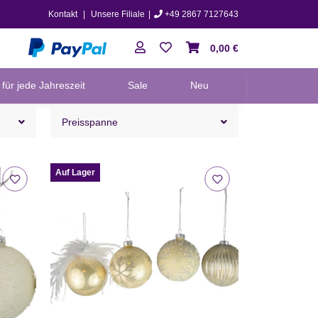
Kontakt
|
Unsere Filiale
|
+49 2867 7127643
0,00 €
für jede Jahreszeit
Sale
Neu
Preisspanne
Auf Lager