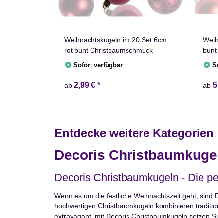
Weihnachtskugeln im 20 Set 6cm
Weih
rot bunt Christbaumschmuck
bunt
Sofort verfügbar
S
2,99 €
*
5
ab
ab
Entdecke weitere Kategorien
Decoris Christbaumkuge
Decoris Christbaumkugeln - Die pe
Wenn es um die festliche Weihnachtszeit geht, sind
hochwertigen Christbaumkugeln kombinieren tradition
extravagant, mit Decoris Christbaumkugeln setzen S