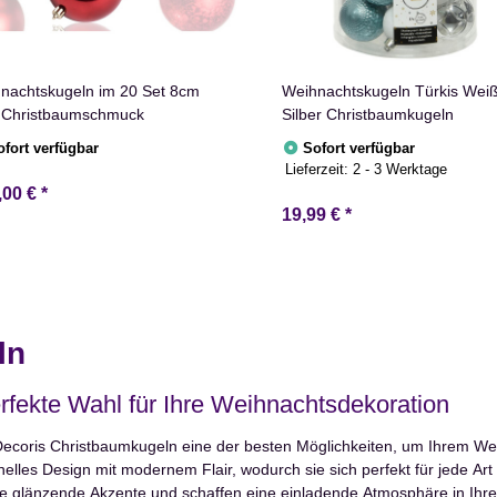
nachtskugeln im 20 Set 8cm
Weihnachtskugeln Türkis Wei
 Christbaumschmuck
Silber Christbaumkugeln
ofort verfügbar
Sofort verfügbar
Lieferzeit:
2 - 3 Werktage
,00 €
*
19,99 €
*
ln
rfekte Wahl für Ihre Weihnachtsdekoration
 Decoris Christbaumkugeln eine der besten Möglichkeiten, um Ihrem We
elles Design mit modernem Flair, wodurch sie sich perfekt für jede Ar
ie glänzende Akzente und schaffen eine einladende Atmosphäre in Ih