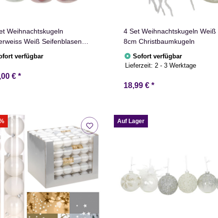
et Weihnachtskugeln
4 Set Weihnachtskugeln Weiß
erweiss Weiß Seifenblasen
8cm Christbaumkugeln
 Schwarz Wollgrau Gefrostet
ofort verfügbar
Sofort verfügbar
 Eukalyptus Marmor Pink
Lieferzeit:
2 - 3 Werktage
,00 €
*
18,99 €
*
0%
Auf Lager