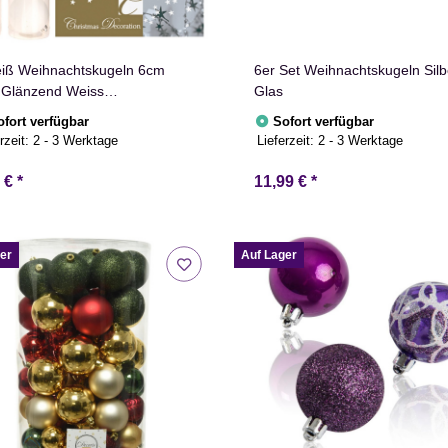
iß Weihnachtskugeln 6cm
6er Set Weihnachtskugeln Silb
 Glänzend Weiss
Glas
stbaumschmuck
ofort verfügbar
Sofort verfügbar
rzeit:
2 - 3 Werktage
Lieferzeit:
2 - 3 Werktage
9 €
*
11,99 €
*
er
Auf Lager