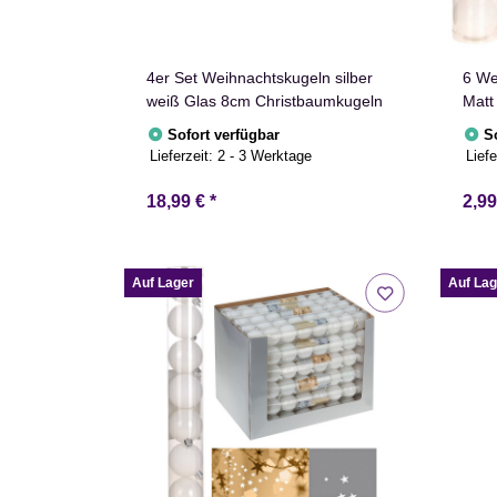
4er Set Weihnachtskugeln silber
6 We
weiß Glas 8cm Christbaumkugeln
Matt
Chri
Sofort verfügbar
S
Lieferzeit:
2 - 3 Werktage
Liefe
18,99 €
*
2,9
Auf Lager
Auf Lag