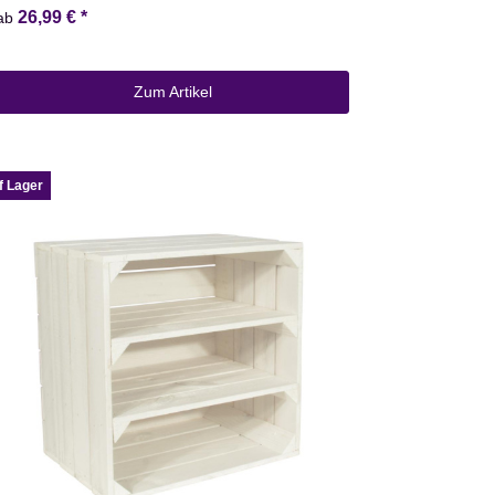
26,99 €
*
ab
Zum Artikel
f Lager