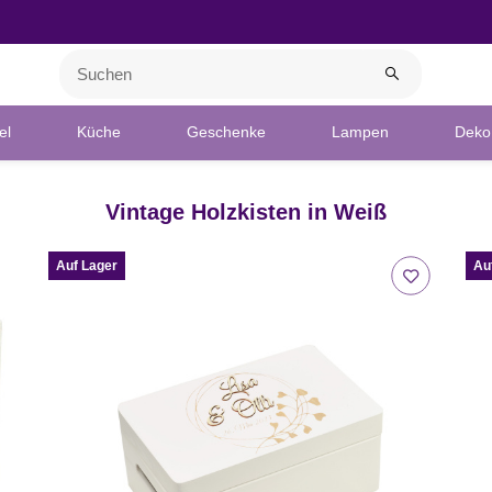
el
Küche
Geschenke
Lampen
Deko 
Vintage Holzkisten in Weiß
Auf Lager
Au