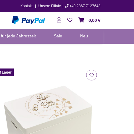
Kontakt
|
Unsere Filiale
|
+49 2867 7127643
0,00 €
für jede Jahreszeit
Sale
Neu
f Lager