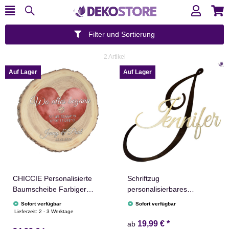
Filter und Sortierung
2 Artikel
Auf Lager
Auf Lager
CHICCIE Personalisierte
Schriftzug
Baumscheibe Farbiger
personalisierbares
Herzdruck mit Koordinaten
Namensschild aus Holz
Sofort verfügbar
Sofort verfügbar
18cm versch Farben
Kleberückseite
Lieferzeit:
2 - 3 Werktage
Holzscheibe Geschenkidee
19,99 €
*
ab