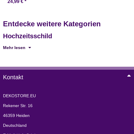
24,99 €
*
Valentinstag Hochzeit
Jahrestag
Entdecke weitere Kategorien
Hochzeitsschild
Mehr lesen
Kontakt
DEKOSTORE.EU
Rekener Str. 16
46359 Heiden
Deutschland