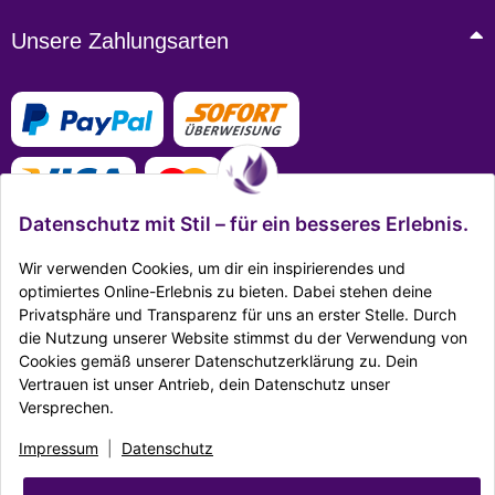
Unsere Zahlungsarten
Datenschutz mit Stil – für ein besseres Erlebnis.
Wir verwenden Cookies, um dir ein inspirierendes und
optimiertes Online-Erlebnis zu bieten. Dabei stehen deine
Privatsphäre und Transparenz für uns an erster Stelle. Durch
Mehr Infos zu den Zahlungsarten
die Nutzung unserer Website stimmst du der Verwendung von
Cookies gemäß unserer Datenschutzerklärung zu. Dein
Ausgezeichnet Zertifiziert
Vertrauen ist unser Antrieb, dein Datenschutz unser
Versprechen.
Twitter
Facebook
Reddit
EMail
Impressum
|
Datenschutz
Impressum
|
Datenschutz
|
AGB
|
Widerrufsrecht
|
Sitemap
|
Karriere
|
Unternehmen
|
Batteriegesetz