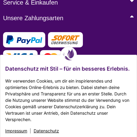
Service & Einkaufen
Unsere Zahlungsarten
Datenschutz mit Stil – für ein besseres Erlebnis.
Wir verwenden Cookies, um dir ein inspirierendes und
optimiertes Online-Erlebnis zu bieten. Dabei stehen deine
Privatsphäre und Transparenz für uns an erster Stelle. Durch
Mehr Infos zu den Zahlungsarten
die Nutzung unserer Website stimmst du der Verwendung von
Cookies gemäß unserer Datenschutzerklärung zu. Dein
Ausgezeichnet Zertifiziert
Vertrauen ist unser Antrieb, dein Datenschutz unser
Versprechen.
Twitter
Facebook
Reddit
EMail
Impressum
|
Datenschutz
Impressum
|
Datenschutz
|
AGB
|
Widerrufsrecht
|
Sitemap
|
Karriere
|