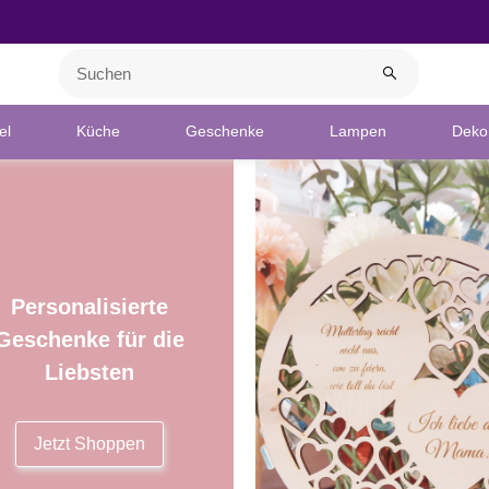
el
Küche
Geschenke
Lampen
Deko 
Personalisierte
Geschenke für die
Liebsten
Jetzt Shoppen