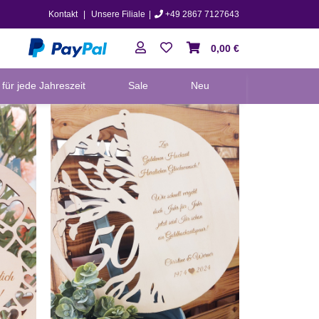
Kontakt
|
Unsere Filiale
|
+49 2867 7127643
0,00 €
für jede Jahreszeit
Sale
Neu