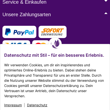
Service & Einkaufen
Unsere Zahlungsarten
Datenschutz mit Stil – für ein besseres Erlebnis.
Wir verwenden Cookies, um dir ein inspirierendes und
optimiertes Online-Erlebnis zu bieten. Dabei stehen deine
Privatsphäre und Transparenz für uns an erster Stelle. Durch
Mehr Infos zu den Zahlungsarten
die Nutzung unserer Website stimmst du der Verwendung von
Cookies gemäß unserer Datenschutzerklärung zu. Dein
Ausgezeichnet Zertifiziert
Vertrauen ist unser Antrieb, dein Datenschutz unser
Versprechen.
Twitter
Facebook
Reddit
EMail
Impressum
|
Datenschutz
Impressum
|
Datenschutz
|
AGB
|
Widerrufsrecht
|
Sitemap
|
Karriere
|