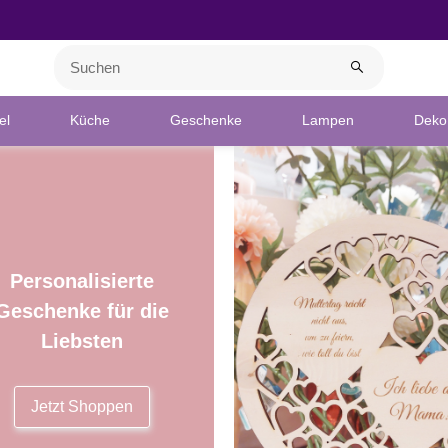
el
Küche
Geschenke
Lampen
Deko 
Personalisierte
Geschenke für die
Liebsten
Jetzt Shoppen