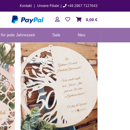
Kontakt
|
Unsere Filiale
|
+49 2867 7127643
0,00 €
für jede Jahreszeit
Sale
Neu