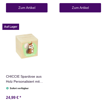
Abschied Rente Taufe
Konfirmation
Zum Artikel
Zum Artikel
Auf Lager
CHICCIE Spardose aus
Holz Personalisiert mit
Farbdruck für Kinder
Sofort verfügbar
10x10cm Kinderspardose
Geburt Taufe
24,99 €
*
Geschenkidee
Geldgeschenk