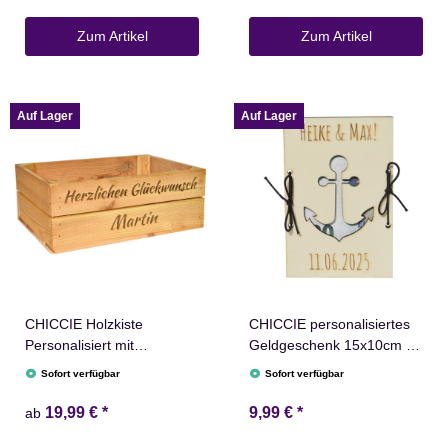
Zum Artikel
Zum Artikel
Auf Lager
Auf Lager
CHICCIE Holzkiste
CHICCIE personalisiertes
Personalisiert mit
Geldgeschenk 15x10cm zu
Wunschtext für jeden
unterschiedlichen Anlässen
Sofort verfügbar
Sofort verfügbar
Anlass - Gravierte
- Holzkarte Geschenkidee
Erinnerungskiste
Hochzeits Geburtstag
19,99 €
*
9,99 €
*
ab
Geburtstag Hochzeit
Ruhestand Taufe