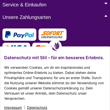
Service & Einkaufen
Unsere Zahlungsarten
Datenschutz mit Stil – für ein besseres Erlebnis.
Wir verwenden Cookies, um dir ein inspirierendes und
optimiertes Online-Erlebnis zu bieten. Dabei stehen deine
Privatsphäre und Transparenz für uns an erster Stelle. Durch
Mehr Infos zu den Zahlungsarten
die Nutzung unserer Website stimmst du der Verwendung von
Cookies gemäß unserer Datenschutzerklärung zu. Dein
Ausgezeichnet Zertifiziert
Vertrauen ist unser Antrieb, dein Datenschutz unser
Versprechen.
Twitter
Facebook
Reddit
EMail
Impressum
|
Datenschutz
Impressum
|
Datenschutz
|
AGB
|
Widerrufsrecht
|
Sitemap
|
Karriere
|